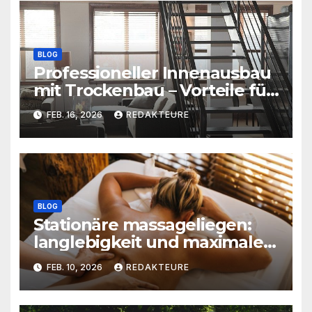
BLOG
Professioneller Innenausbau
mit Trockenbau – Vorteile für
Neubau und Sanierung
FEB. 16, 2026
REDAKTEURE
BLOG
Stationäre massageliegen:
langlebigkeit und maximaler
patientenkomfort
FEB. 10, 2026
REDAKTEURE