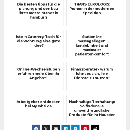
Die besten tipps für die
TRANS-EUROLOGIS:
planung und den bau
Pionier in der modernen
ihres messe-stands in
Spedition
hamburg
Ist ein Catering-Tisch für
Stationäre
die Wohnung eine gute
massageliegen:
Idee?
langlebigkeit und
maximaler
patientenkomfort
Online-Wechselstuben
Finanzberater - warum
erfahren mehr über ihr
lohnt es sich, ihre
Angebot?
Dienste zu nutzen?
Arbeitgeber entdecken
Nachhaltige Tierhaltung:
bei MyJobsi.de
So finden Sie
umweltfreundliche
Produkte für Ihr Haustier