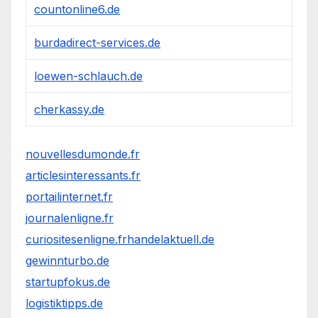
countonline6.de
burdadirect-services.de
loewen-schlauch.de
cherkassy.de
nouvellesdumonde.fr
articlesinteressants.fr
portailinternet.fr
journalenligne.fr
curiositesenligne.fr
handelaktuell.de
gewinnturbo.de
startupfokus.de
logistiktipps.de