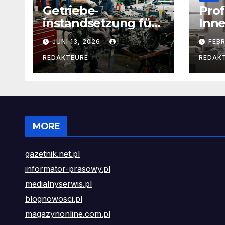
Getriebe-
Prof
instandsetzung für
Inn
skoda: tipps zur
Tro
JUNI 13, 2026
FEBR
pflege und wartung
Vort
von schalt- und
und
REDAKTEURE
REDAK
automatikgetrieben
MORE
gazetnik.net.pl
informator-prasowy.pl
medialnyserwis.pl
blognowosci.pl
magazynonline.com.pl