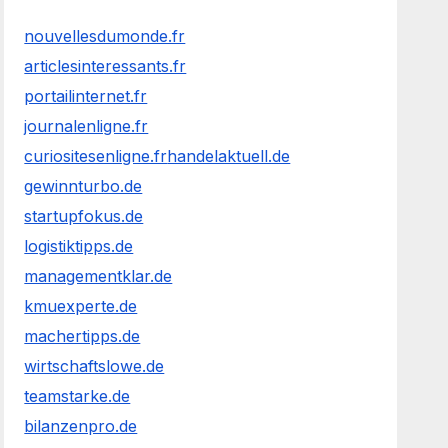
nouvellesdumonde.fr
articlesinteressants.fr
portailinternet.fr
journalenligne.fr
curiositesenligne.fr
handelaktuell.de
gewinnturbo.de
startupfokus.de
logistiktipps.de
managementklar.de
kmuexperte.de
machertipps.de
wirtschaftslowe.de
teamstarke.de
bilanzenpro.de